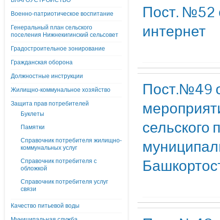
БЛАГОУСТРОЙСТВО
Пост. №52 
Военно-патриотическое воспитание
интернет
Генеральный план сельского
поселения Нижнекигинский сельсовет
Градостроительное зонирование
Гражданская оборона
Должностные инструкции
Пост.№49 о
Жилищно-коммунальное хозяйство
мероприяти
Защита прав потребителей
Буклеты
сельского 
Памятки
Справочник потребителя жилищно-
муниципаль
коммунальных услуг
Башкортост
Справочник потребителя с
обложкой
Справочник потребителя услуг
связи
Качество питьевой воды
Муниципальная служба