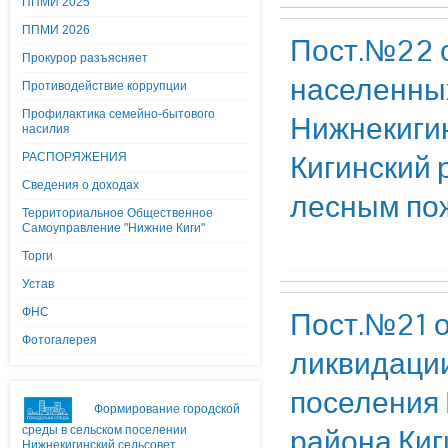
ППМИ 2025
ППМИ 2026
Пост.№22 о
Прокурор разъясняет
населенных
Противодействие коррупции
Профилактика семейно-бытового
Нижнекигин
насилия
Кигинский
РАСПОРЯЖЕНИЯ
Сведения о доходах
лесным по
Территориальное Общественное
Самоуправление "Нижние Киги"
Торги
Устав
ФНС
Пост.№21 о
Фотогалерея
ликвидации
поселения 
Формирование городской
района Киг
среды в сельском поселении
Нижнекигинский сельсовет