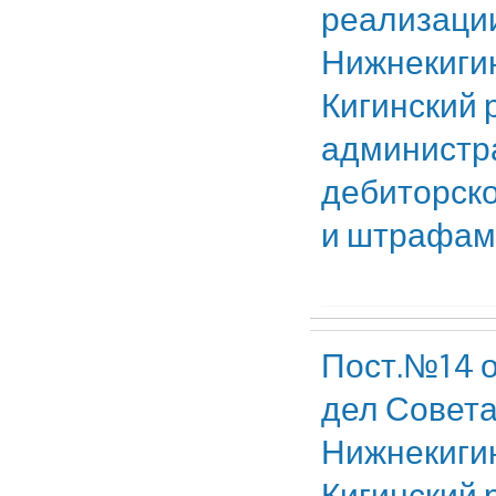
реализаци
Нижнекигин
Кигинский 
администр
дебиторско
и штрафам
Пост.№14 о
дел Совета
Нижнекигин
Кигинский 