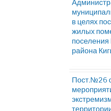
Администр
муниципал
в целях по
жилых пом
поселения 
района Киг
Пост.№26 о
мероприяти
экстремизм
территории