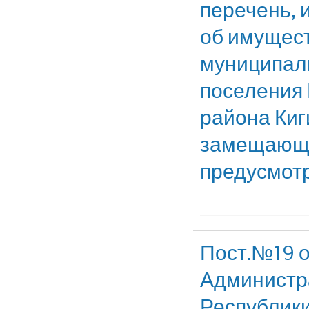
перечень, 
об имущест
муниципал
поселения 
района Киг
замещающи
предусмот
Пост.№19 о
Администр
Республики