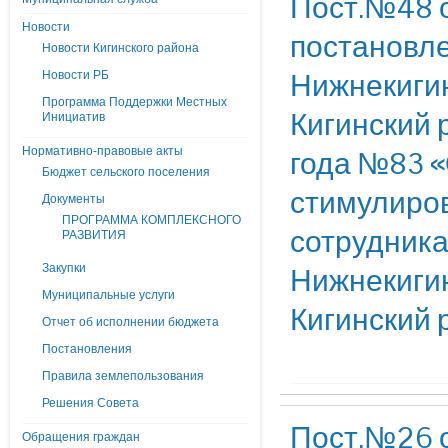
Пост.№48 о
Новости
постановле
Новости Кигинского района
Нижнекигин
Новости РБ
Программа Поддержки Местных
Кигинский 
Инициатив
Нормативно-правовые акты
года №83 
Бюджет сельского поселения
стимулиро
Документы
ПРОГРАММА КОМПЛЕКСНОГО
сотрудника
РАЗВИТИЯ
Закупки
Нижнекигин
Муниципальные услуги
Кигинский 
Отчет об исполнении бюджета
Постановления
Правила землепользования
Решения Совета
Пост.№26 о
Обращения граждан