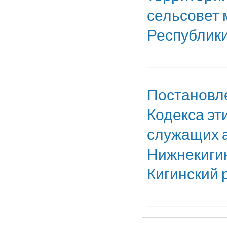
сельсовет 
Республик
Постановле
Кодекса эт
служащих 
Нижнекигин
Кигинский 