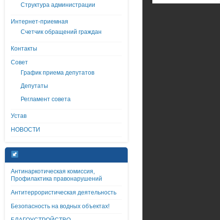
Структура администрации
Интернет-приемная
Счетчик обращений граждан
Контакты
Совет
График приема депутатов
Депутаты
Регламент совета
Устав
НОВОСТИ
Антинаркотическая комиссия,
Профилактика правонарушений
Антитеррористическая деятельность
Безопасность на водных объектах!