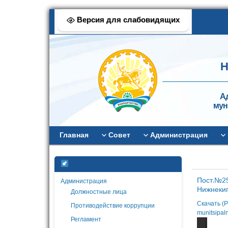
Версия для слабовидящих
Н
А
мун
Главная
Совет
Администрация
Пост.№25
Администрация
Нижнекиг
Должностные лица
Скачать (Po
Противодействие коррупции
munitsipal
Регламент