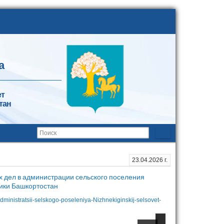
а
ет
тан
23.04.2026 г.
х дел в администрации сельского поселения
ики Башкортостан
dministratsii-selskogo-poseleniya-Nizhnekiginskij-selsovet-