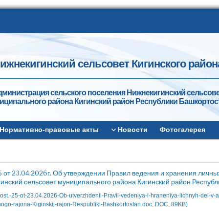
ижнекигинский сельсовет Кигинского район
дминистрация сельского поселения Нижнекигинский сельсов
иципального района Кигинский район Республики Башкортос
Нормативно-правовые акты
Новости
Фотогалерея
 от 23.04.2026г. Об утверждении Правил ведения и хранения личны
инский сельсовет муниципального района Кигинский район Республ
st.-25-ot-23.04.2026-Ob-utverzhdenii-Pravil-vedeniya-i-hraneniya-lichnyh-del-v-a
nogo-rajona-Kiginskij-rajon-Respubliki-Bashkortostan.doc, DOC, 89KB)