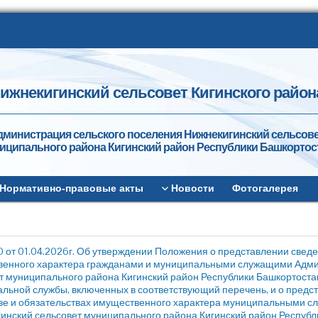
ижнекигинский сельсовет Кигинского район
дминистрация сельского поселения Нижнекигинский сельсов
иципального района Кигинский район Республики Башкортос
Нормативно-правовые акты
Новости
Фотогалерея
 от 01.04.2026г. Об утверждении Положения о представлении сведе
енного характера гражданами и муниципальными служащими Адми
т муниципального района Кигинский район Республики Башкортост
льной службы, включенных в соответствующий перечень, и о предст
е и обязательствах имущественного характера муниципальными с
инский сельсовет муниципального района Кигинский район Респу