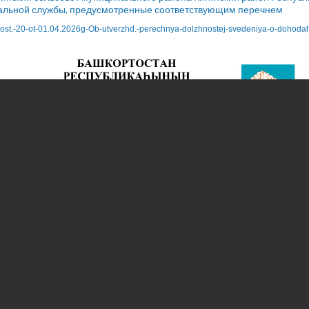
льной службы, предусмотренные соответствующим перечнем
ost.-20-ot-01.04.2026g-Ob-utverzhd.-perechnya-dolzhnostej-svedeniya-o-dohoda