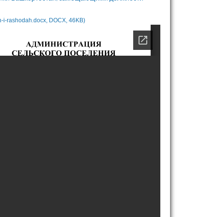
h-i-rashodah.docx, DOCX, 46KB)