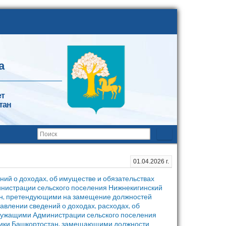
а
ет
тан
01.04.2026 г.
ний о доходах, об имуществе и обязательствах
нистрации сельского поселения Нижнекигинский
ан, претендующими на замещение должностей
авлении сведений о доходах, расходах, об
лужащими Администрации сельского поселения
блики Башкортостан, замещающими должности