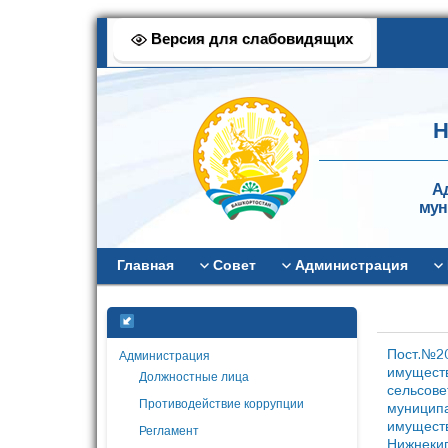
Версия для слабовидящих
Н
А
мун
Главная
Совет
Администрация
Пост.№20
Администрация
имуществ
Должностные лица
сельсове
Противодействие коррупции
муниципа
имуществ
Регламент
Нижнекиг