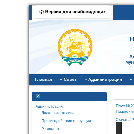
Версия для слабовидящих
Н
А
мун
Главная
Совет
Администрация
Пост.№21
Администрация
Нижнекиг
Должностные лица
Скачать (P
Противодействие коррупции
Регламент