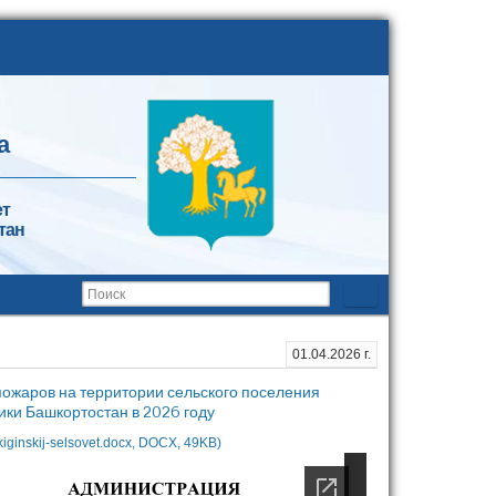
а
ет
тан
01.04.2026 г.
пожаров на территории сельского поселения
ики Башкортостан в 2026 году
kiginskij-selsovet.docx, DOCX, 49KB)