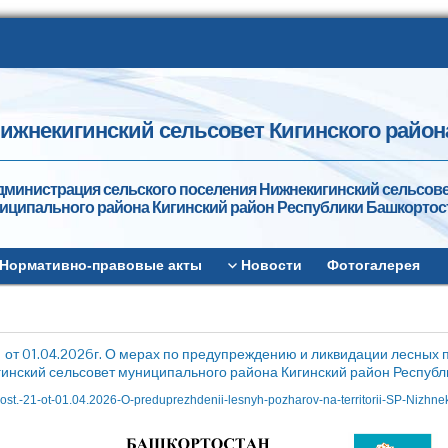
ижнекигинский сельсовет Кигинского район
дминистрация сельского поселения Нижнекигинский сельсов
иципального района Кигинский район Республики Башкортос
Нормативно-правовые акты
Новости
Фотогалерея
 от 01.04.2026г. О мерах по предупреждению и ликвидации лесных 
инский сельсовет муниципального района Кигинский район Республ
ost.-21-ot-01.04.2026-O-preduprezhdenii-lesnyh-pozharov-na-territorii-SP-Nizhne