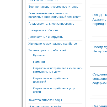
БЛАГОУСТРОЙСТВО
Военно-патриотическое воспитание
Генеральный план сельского
СВЕДЕНИЯ
поселения Нижнекигинский сельсовет
Админист
период с 
Градостроительное зонирование
Гражданская оборона
Должностные инструкции
Жилищно-коммунальное хозяйство
Реестр м
Защита прав потребителей
Республи
Буклеты
Памятки
Справочник потребителя жилищно-
коммунальных услуг
Сведения
сельсове
Справочник потребителя с
обложкой
содержани
Справочник потребителя услуг
связи
Качество питьевой воды
Сведения
Муниципальная служба