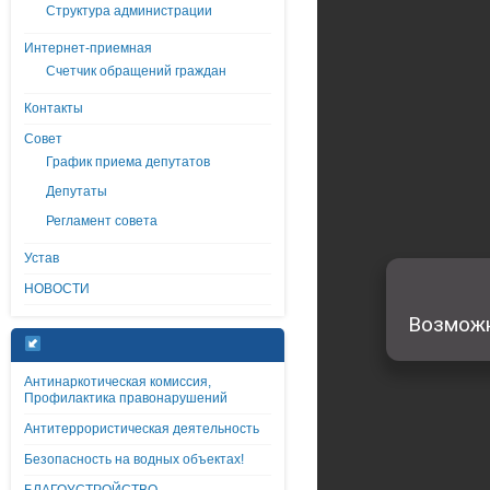
Структура администрации
Интернет-приемная
Счетчик обращений граждан
Контакты
Совет
График приема депутатов
Депутаты
Регламент совета
Устав
НОВОСТИ
Антинаркотическая комиссия,
Профилактика правонарушений
Антитеррористическая деятельность
Безопасность на водных объектах!