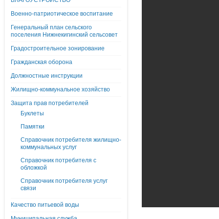
БЛАГОУСТРОЙСТВО
Военно-патриотическое воспитание
Генеральный план сельского
поселения Нижнекигинский сельсовет
Градостроительное зонирование
Гражданская оборона
Должностные инструкции
Жилищно-коммунальное хозяйство
Защита прав потребителей
Буклеты
Памятки
Справочник потребителя жилищно-
коммунальных услуг
Справочник потребителя с
обложкой
Справочник потребителя услуг
связи
Качество питьевой воды
Муниципальная служба