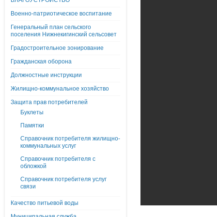
БЛАГОУСТРОЙСТВО
Военно-патриотическое воспитание
Генеральный план сельского
поселения Нижнекигинский сельсовет
Градостроительное зонирование
Гражданская оборона
Должностные инструкции
Жилищно-коммунальное хозяйство
Защита прав потребителей
Буклеты
Памятки
Справочник потребителя жилищно-
коммунальных услуг
Справочник потребителя с
обложкой
Справочник потребителя услуг
связи
Качество питьевой воды
Муниципальная служба