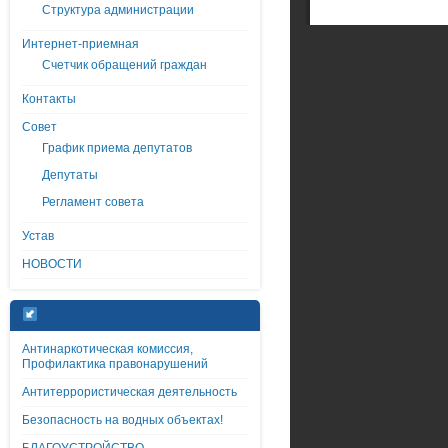
Структура администрации
Интернет-приемная
Счетчик обращений граждан
Контакты
Совет
График приема депутатов
Депутаты
Регламент совета
Устав
НОВОСТИ
Антинаркотическая комиссия,
Профилактика правонарушений
Антитеррористическая деятельность
Безопасность на водных объектах!