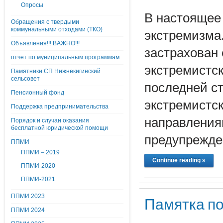
Опросы
В настоящее 
Обращения с твердыми
коммунальными отходами (ТКО)
экстремизма.
Объявления!!! ВАЖНО!!!
застрахован
отчет по муниципальным программам
экстремистск
Памятники СП Нижнекигинский
сельсовет
последней с
Пенсионный фонд
экстремистс
Поддержка предпринимательства
направления
Порядок и случаи оказания
бесплатной юридической помощи
предупрежде
ППМИ
ППМИ – 2019
Continue reading »
ППМИ-2020
ППМИ-2021
ППМИ 2023
Памятка п
ППМИ 2024