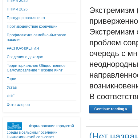
ППМИ 2025
Экстремизм (
ППМИ 2026
Прокурор разъясняет
приверженно
Противодействие коррупции
Экстремизм 
Профилактика семейно-бытового
насилия
проблем совр
РАСПОРЯЖЕНИЯ
очередь с м
Сведения о доходах
неоднородны
Территориальное Общественное
Самоуправление "Нижние Киги"
направленно
Торги
возникновен
Устав
В соответств
ФНС
Фотогалерея
Continue reading »
Формирование городской
среды в сельском поселении
(Нет назва
Нижнекигинский сельсовет