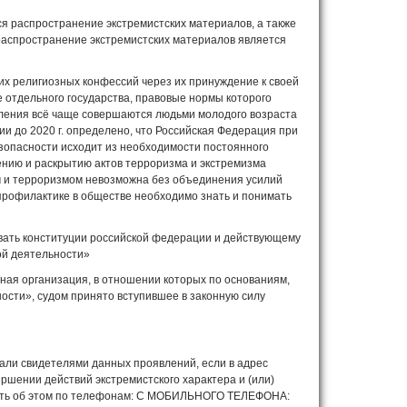
я распространение экстремистских материалов, а также
 распространение экстремистских материалов является
их религиозных конфессий через их принуждение к своей
 отдельного государства, правовые нормы которого
пления всё чаще совершаются людьми молодого возраста
 до 2020 г. определено, что Российская Федерация при
зопасности исходит из необходимости постоянного
нию и раскрытию актов терроризма и экстремизма
м и терроризмом невозможна без объединения усилий
 профилактике в обществе необходимо знать и понимать
овать конституции российской федерации и действующему
ой деятельности»
ная организация, в отношении которых по основаниям,
сти», судом принято вступившее в законную силу
али свидетелями данных проявлений, если в адрес
ршении действий экстремистского характера и (или)
вать об этом по телефонам: С МОБИЛЬНОГО ТЕЛЕФОНА: