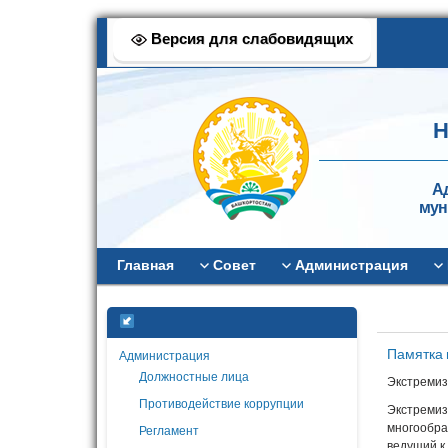
Версия для слабовидящих
Н
А
мун
Главная
Совет
Администрация
Памятка 
Администрация
Должностные лица
Экстремиз
Противодействие коррупции
Экстремиз
многообра
Регламент
ведущий к