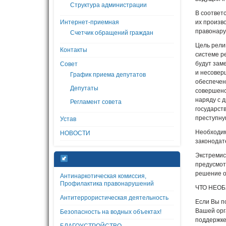
Структура администрации
В соответ
Интернет-приемная
их произв
правонар
Счетчик обращений граждан
Цель рели
Контакты
системе р
будут зам
Совет
и несовер
График приема депутатов
обеспечен
Депутаты
совершенс
наряду с 
Регламент совета
государст
преступну
Устав
Необходим
НОВОСТИ
законодат
Экстремис
предусмот
решение о
Антинаркотическая комиссия,
Профилактика правонарушений
ЧТО НЕО
Антитеррористическая деятельность
Если Вы п
Вашей орг
Безопасность на водных объектах!
поддержке