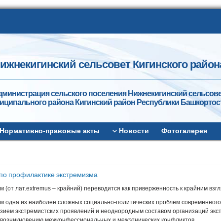
ижнекигинский сельсовет Кигинского район
дминистрация сельского поселения Нижнекигинский сельсов
иципального района Кигинский район Республики Башкортос
Нормативно-правовые акты
Новости
Фотогалерея
по профилактике экстремизма
м (от лат.ехtremus – крайний) переводится как приверженность к крайним вз
м одна из наиболее сложных социально-политических проблем современного 
зием экстремистских проявлений и неоднородным составом организаций экст
 возникновению межконфессиональных и межэтнических конфликтов.