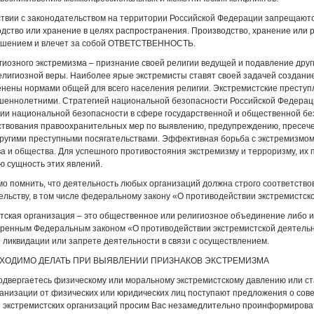
ствии с законодательством на территории Российской Федерации запрещаютс
одство или хранение в целях распространения. Производство, хранение или
ушением и влечет за собой ОТВЕТСТВЕННОСТЬ.
гиозного экстремизма – признание своей религии ведущей и подавление друг
елигиозной веры. Наиболее ярые экстремисты ставят своей задачей создание
енены нормами общей для всего населения религии. Экстремистские престу
шеннолетними. Стратегией национальной безопасности Российской Федерации
ии национальной безопасности в сфере государственной и общественной бе
твования правоохранительных мер по выявлению, предупреждению, пресече
другими преступными посягательствами. Эффективная борьба с экстремизмо
ва и общества. Для успешного противостояния экстремизму и терроризму, их
ю сущность этих явлений.
о помнить, что деятельность любых организаций должна строго соответств
ельству, в том числе федеральному закону «О противодействии экстремистск
тская организация – это общественное или религиозное объединение либо и
ренным Федеральным законом «О противодействии экстремистской деятельно
 ликвидации или запрете деятельности в связи с осуществлением.
БХОДИМО ДЕЛАТЬ ПРИ ВЫЯВЛЕНИИ ПРИЗНАКОВ ЭКСТРЕМИЗМА
одвергаетесь физическому или моральному экстремистскому давлению или ст
анизации от физических или юридических лиц поступают предложения о сове
 экстремистских организаций просим Вас незамедлительно проинформиро