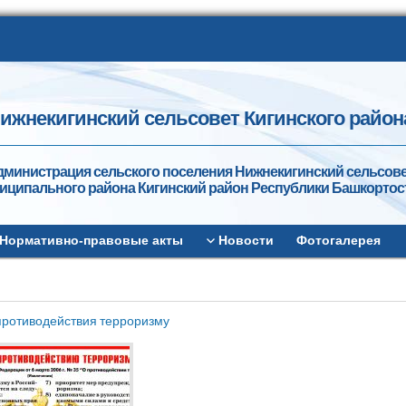
ижнекигинский сельсовет Кигинского район
дминистрация сельского поселения Нижнекигинский сельсов
иципального района Кигинский район Республики Башкортос
Нормативно-правовые акты
Новости
Фотогалерея
противодействия терроризму