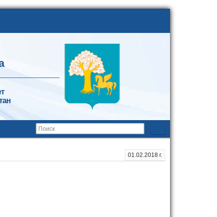
а
ет
тан
01.02.2018 г.