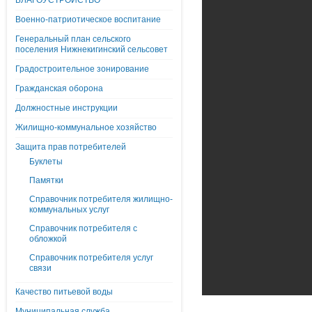
БЛАГОУСТРОЙСТВО
Военно-патриотическое воспитание
Генеральный план сельского
поселения Нижнекигинский сельсовет
Градостроительное зонирование
Гражданская оборона
Должностные инструкции
Жилищно-коммунальное хозяйство
Защита прав потребителей
Буклеты
Памятки
Справочник потребителя жилищно-
коммунальных услуг
Справочник потребителя с
обложкой
Справочник потребителя услуг
связи
Качество питьевой воды
Муниципальная служба