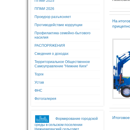
ППМИ 2025
ППМИ 2026
Прокурор разъясняет
На итого
Противодействие коррупции
прицепно
Профилактика семейно-бытового
насилия
РАСПОРЯЖЕНИЯ
Сведения о доходах
Территориальное Общественное
Самоуправление "Нижние Киги"
Торги
Устав
ФНС
Фотогалерея
Итоговое
Формирование городской
среды в сельском поселении
Нижнекигинский сельсовет