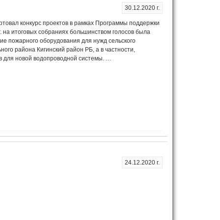
30.12.2020 г.
ртовал конкурс проектов в рамках Программы поддержки
. на итоговых собраниях большинством голосов была
е пожарного оборудования для нужд сельского
ого района Кигинский район РБ, а в частности,
ов для новой водопроводной системы. …
24.12.2020 г.