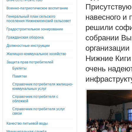
БЛАГОУСТРОЙСТВО
Присутствую
Военно-патриотическое воспитание
навесного и 
Генеральный план сельского
поселения Нижнекигинский сельсовет
решили софи
Градостроительное зонирование
собрании Вы
Гражданская оборона
Должностные инструкции
организации
Жилищно-коммунальное хозяйство
Нижние Киги
Защита прав потребителей
очень надеют
Буклеты
Памятки
инфраструкту
Справочник потребителя жилищно-
коммунальных услуг
Справочник потребителя с
обложкой
Справочник потребителя услуг
связи
Качество питьевой воды
Муниципальная служба