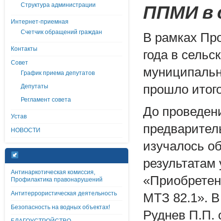
ППМИ в 
Структура администрации
Интернет-приемная
Счетчик обращений граждан
В рамках Пр
Контакты
года в сельс
Совет
муниципальн
График приема депутатов
прошло итог
Депутаты
Регламент совета
До проведен
Устав
предварител
НОВОСТИ
изучалось о
результатам
Антинаркотическая комиссия,
«Приобретен
Профилактика правонарушений
Антитеррористическая деятельность
МТЗ 82.1». В
Безопасность на водных объектах!
Руднев П.П.