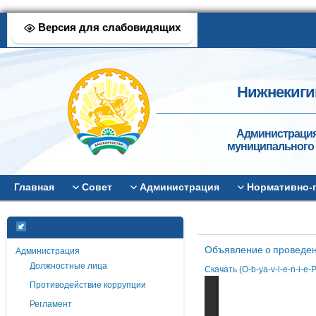
Версия для слабовидящих
Нижнекиги
Администрация
муниципального 
Главная
Совет
Администрация
Нормативно-
Объявление о проведен
Администрация
Должностные лица
Скачать (O-b-ya-v-l-e-n-i-e
Противодействие коррупции
Регламент