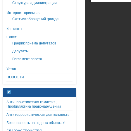
Структура администрации
Интернет-приемная
Счетчик обращений граждан
Контакты
Совет
График приема депутатов
Депутаты
Регламент совета
Устав
НОВОСТИ
Антинаркотическая комиссия,
Профилактика правонарушений
Антитеррористическая деятельность
Безопасность на водных объектах!