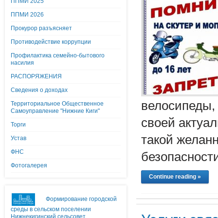
ППМИ 2025
ППМИ 2026
Прокурор разъясняет
Противодействие коррупции
Профилактика семейно-бытового
насилия
РАСПОРЯЖЕНИЯ
Сведения о доходах
велосипеды,
Территориальное Общественное
Самоуправление "Нижние Киги"
своей актуал
Торги
такой желанн
Устав
ФНС
безопасности
Фотогалерея
Continue reading »
Формирование городской
среды в сельском поселении
Нижнекигинский сельсовет