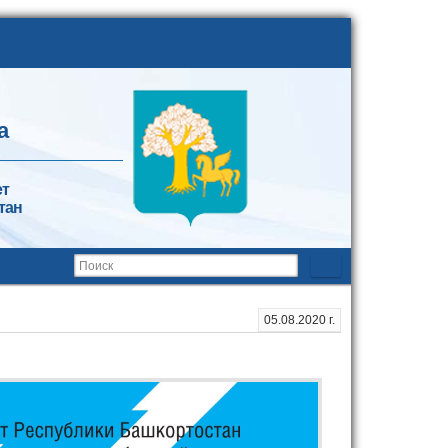
а
ет
тан
05.08.2020 г.