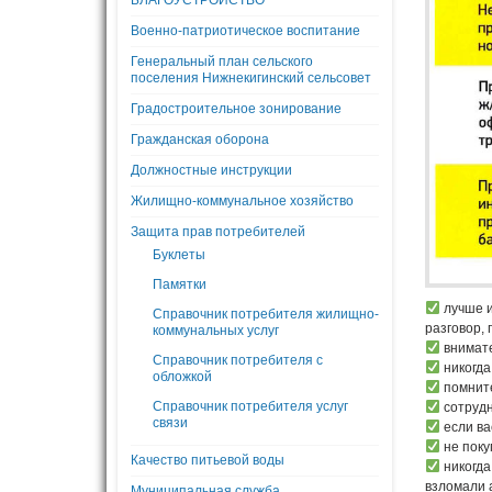
БЛАГОУСТРОЙСТВО
Военно-патриотическое воспитание
Генеральный план сельского
поселения Нижнекигинский сельсовет
Градостроительное зонирование
Гражданская оборона
Должностные инструкции
Жилищно-коммунальное хозяйство
Защита прав потребителей
Буклеты
Памятки
лучше и
Справочник потребителя жилищно-
разговор, 
коммунальных услуг
внимате
Справочник потребителя с
никогда
обложкой
помните
Справочник потребителя услуг
сотрудн
связи
если ва
не поку
Качество питьевой воды
никогда
взломали а
Муниципальная служба