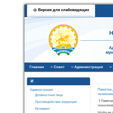
Версия для слабовидящих
Н
А
мун
Главная
Совет
Администрация
Памятка 
Администрация
телекомм
Должностные лица
Памятка
Противодействие коррупции
технологи
Регламент
Чтобы не 