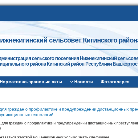
ижнекигинский сельсовет Кигинского район
дминистрация сельского поселения Нижнекигинский сельсов
иципального района Кигинский район Республики Башкортос
Нормативно-правовые акты
Новости
Фотогалерея
для граждан о профилактике и предупреждении дистанционных пр
уникационных технологий
 для граждан о профилактике и предупреждении дистанционных преступле
й
оказаться жертвой мошенников необходимо знать следующее: