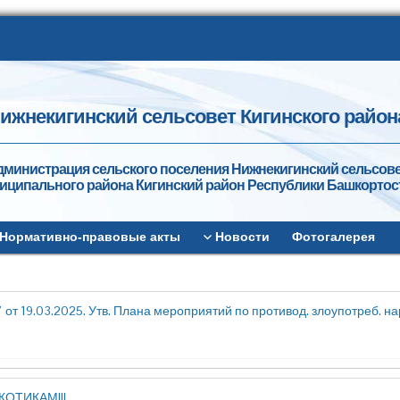
ижнекигинский сельсовет Кигинского район
дминистрация сельского поселения Нижнекигинский сельсов
иципального района Кигинский район Республики Башкортос
Нормативно-правовые акты
Новости
Фотогалерея
 от 19.03.2025. Утв. Плана мероприятий по противод. злоупотреб. на
КОТИКАМ!!!