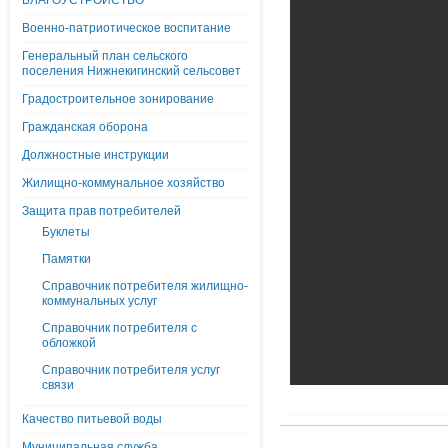
БЛАГОУСТРОЙСТВО
Военно-патриотическое воспитание
Генеральный план сельского
поселения Нижнекигинский сельсовет
Градостроительное зонирование
Гражданская оборона
Должностные инструкции
Жилищно-коммунальное хозяйство
Защита прав потребителей
Буклеты
Памятки
Справочник потребителя жилищно-
коммунальных услуг
Справочник потребителя с
обложкой
Справочник потребителя услуг
связи
Качество питьевой воды
Муниципальная служба