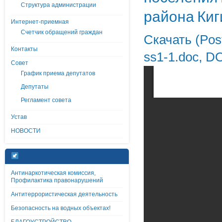
Структура администрации
района Киг
Интернет-приемная
Счетчик обращений граждан
Скачать (Pos
Контакты
ss1-1.doc, D
Совет
График приема депутатов
Депутаты
Регламент совета
Устав
НОВОСТИ
Антинаркотическая комиссия,
Профилактика правонарушений
Антитеррористическая деятельность
Безопасность на водных объектах!