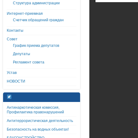
Структура администрации
Интернет-приемная
Счетчик обращений граждан
Контакты
Совет
График приема депутатов
Депутаты
Регламент совета
Устав
НОВОСТИ
Антинаркотическая комиссия,
Профилактика правонарушений
Антитеррористическая деятельность
Безопасность на водных объектах!