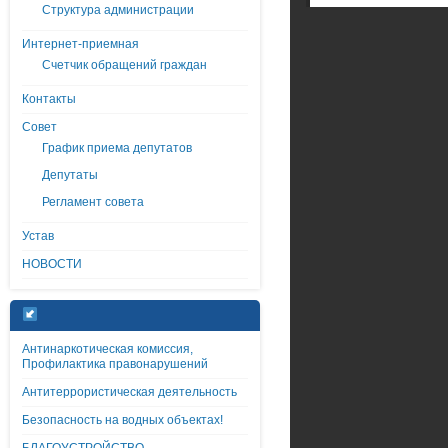
Структура администрации
Интернет-приемная
Счетчик обращений граждан
Контакты
Совет
График приема депутатов
Депутаты
Регламент совета
Устав
НОВОСТИ
Антинаркотическая комиссия,
Профилактика правонарушений
Антитеррористическая деятельность
Безопасность на водных объектах!