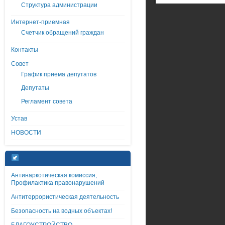
Структура администрации
Интернет-приемная
Счетчик обращений граждан
Контакты
Совет
График приема депутатов
Депутаты
Регламент совета
Устав
НОВОСТИ
Антинаркотическая комиссия,
Профилактика правонарушений
Антитеррористическая деятельность
Безопасность на водных объектах!