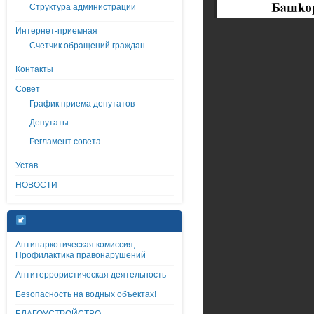
Структура администрации
Интернет-приемная
Счетчик обращений граждан
Контакты
Совет
График приема депутатов
Депутаты
Регламент совета
Устав
НОВОСТИ
Антинаркотическая комиссия,
Профилактика правонарушений
Антитеррористическая деятельность
Безопасность на водных объектах!