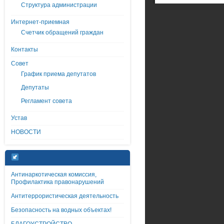
Структура администрации
Интернет-приемная
Счетчик обращений граждан
Контакты
Совет
График приема депутатов
Депутаты
Регламент совета
Устав
НОВОСТИ
Антинаркотическая комиссия,
Профилактика правонарушений
Антитеррористическая деятельность
Безопасность на водных объектах!