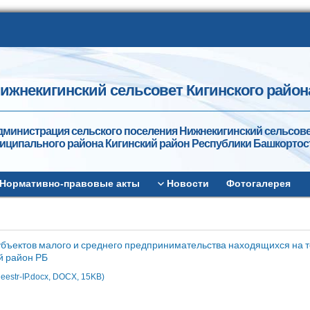
ижнекигинский сельсовет Кигинского район
дминистрация сельского поселения Нижнекигинский сельсов
иципального района Кигинский район Республики Башкортос
Нормативно-правовые акты
Новости
Фотогалерея
убъектов малого и среднего предпринимательства находящихся на 
й район РБ
eestr-IP.docx, DOCX, 15KB)