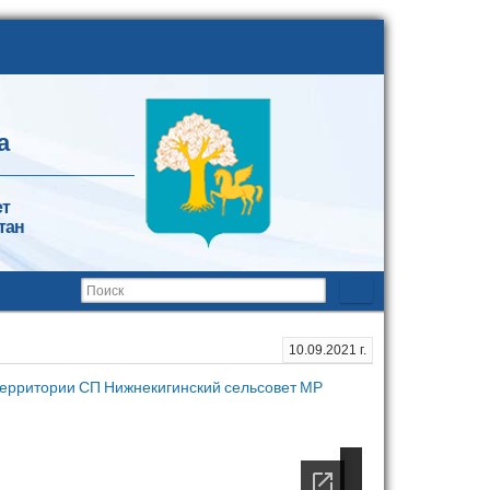
а
ет
тан
10.09.2021 г.
территории СП Нижнекигинский сельсовет МР