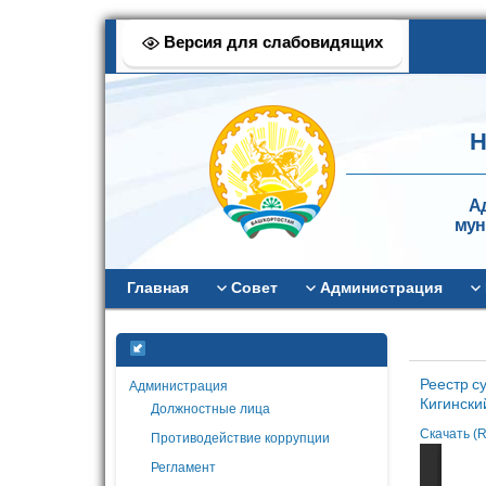
Версия для слабовидящих
Н
А
мун
Главная
Совет
Администрация
Реестр с
Администрация
Кигински
Должностные лица
Скачать (R
Противодействие коррупции
Регламент