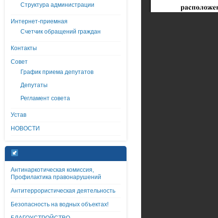
Структура администрации
Интернет-приемная
Счетчик обращений граждан
Контакты
Совет
График приема депутатов
Депутаты
Регламент совета
Устав
НОВОСТИ
Антинаркотическая комиссия,
Профилактика правонарушений
Антитеррористическая деятельность
Безопасность на водных объектах!