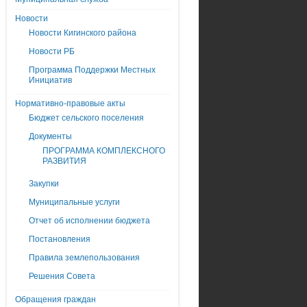
Новости
Новости Кигинского района
Новости РБ
Программа Поддержки Местных
Инициатив
Нормативно-правовые акты
Бюджет сельского поселения
Документы
ПРОГРАММА КОМПЛЕКСНОГО
РАЗВИТИЯ
Закупки
Муниципальные услуги
Отчет об исполнении бюджета
Постановления
Правила землепользования
Решения Совета
Обращения граждан