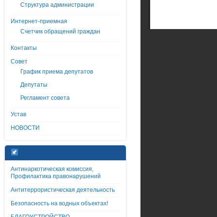
Структура администрации
Интернет-приемная
Счетчик обращений граждан
Контакты
Совет
График приема депутатов
Депутаты
Регламент совета
Устав
НОВОСТИ
Антинаркотическая комиссия,
Профилактика правонарушений
Антитеррористическая деятельность
Безопасность на водных объектах!