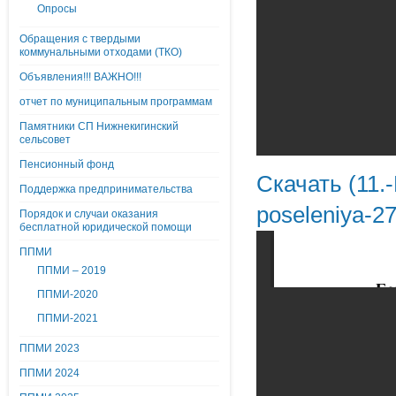
Опросы
Обращения с твердыми
коммунальными отходами (ТКО)
Объявления!!! ВАЖНО!!!
отчет по муниципальным программам
Памятники СП Нижнекигинский
сельсовет
Пенсионный фонд
Скачать (11.
Поддержка предпринимательства
poseleniya-2
Порядок и случаи оказания
бесплатной юридической помощи
ППМИ
ППМИ – 2019
ППМИ-2020
ППМИ-2021
ППМИ 2023
ППМИ 2024