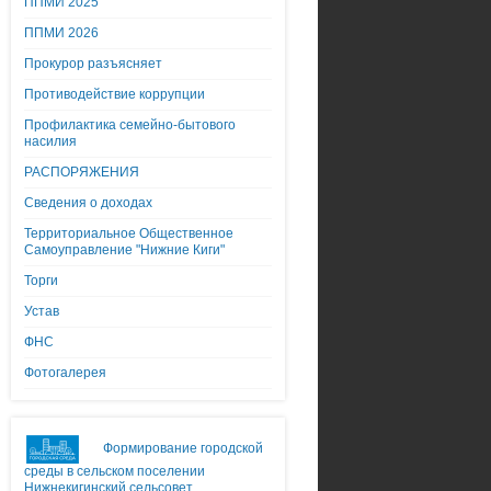
ППМИ 2025
ППМИ 2026
Прокурор разъясняет
Противодействие коррупции
Профилактика семейно-бытового
насилия
РАСПОРЯЖЕНИЯ
Сведения о доходах
Территориальное Общественное
Самоуправление "Нижние Киги"
Торги
Устав
ФНС
Фотогалерея
Формирование городской
среды в сельском поселении
Нижнекигинский сельсовет