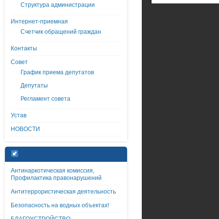
Структура администрации
Интернет-приемная
Счетчик обращений граждан
Контакты
Совет
График приема депутатов
Депутаты
Регламент совета
Устав
НОВОСТИ
Антинаркотическая комиссия,
Профилактика правонарушений
Антитеррористическая деятельность
Безопасность на водных объектах!