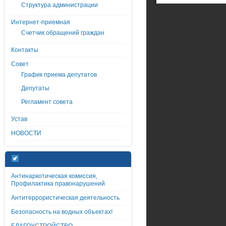
Структура администрации
Интернет-приемная
Счетчик обращений граждан
Контакты
Совет
График приема депутатов
Депутаты
Регламент совета
Устав
НОВОСТИ
Антинаркотическая комиссия,
Профилактика правонарушений
Антитеррористическая деятельность
Безопасность на водных объектах!