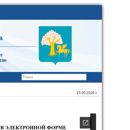
а
ет
тан
15.05.2026 г.