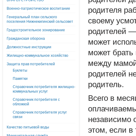
БЛАГОУСТРОЙСТВО
родителя ра
Военно-патриотическое воспитание
Генеральный план сельского
своему усмот
поселения Нижнекигинский сельсовет
родителей — 
Градостроительное зонирование
Гражданская оборона
может исполь
Должностные инструкции
может брать
Жилищно-коммунальное хозяйство
между мамой 
Защита прав потребителей
Буклеты
родителей н
Памятки
родитель.
Справочник потребителя жилищно-
коммунальных услуг
Всего в мес
Справочник потребителя с
обложкой
оплачиваемы
Справочник потребителя услуг
связи
независимо о
Качество питьевой воды
этом, если в
Муниципальная служба