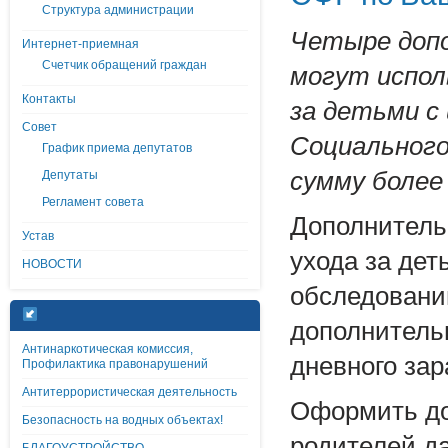
Структура администрации
Четыре допо
Интернет-приемная
Счетчик обращений граждан
могут испол
Контакты
за детьми с
Совет
Социального
График приема депутатов
сумму более 
Депутаты
Регламент совета
Дополнитель
Устав
ухода за дет
НОВОСТИ
обследовани
дополнитель
Антинаркотическая комиссия,
дневного зар
Профилактика правонарушений
Антитеррористическая деятельность
Оформить до
Безопасность на водных объектах!
родителей д