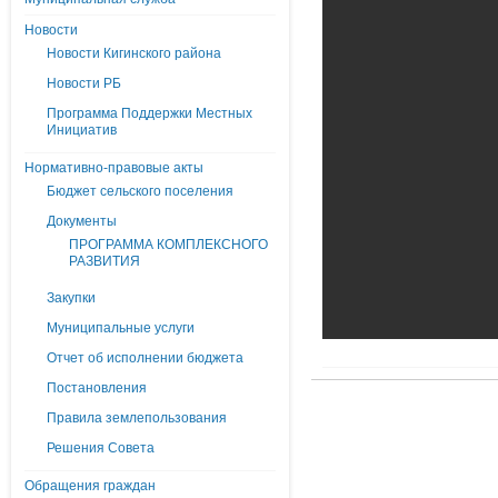
Новости
Новости Кигинского района
Новости РБ
Программа Поддержки Местных
Инициатив
Нормативно-правовые акты
Бюджет сельского поселения
Документы
ПРОГРАММА КОМПЛЕКСНОГО
РАЗВИТИЯ
Закупки
Муниципальные услуги
Отчет об исполнении бюджета
Постановления
Правила землепользования
Решения Совета
Обращения граждан