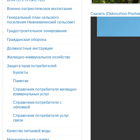
БЛАГОУСТРОЙСТВО
Военно-патриотическое воспитание
Скачать (Ostorozhno-Pozha
Генеральный план сельского
поселения Нижнекигинский сельсовет
Градостроительное зонирование
Гражданская оборона
Должностные инструкции
Жилищно-коммунальное хозяйство
Защита прав потребителей
Буклеты
Памятки
Справочник потребителя жилищно-
коммунальных услуг
Справочник потребителя с
обложкой
Справочник потребителя услуг
связи
Качество питьевой воды
Муниципальная служба