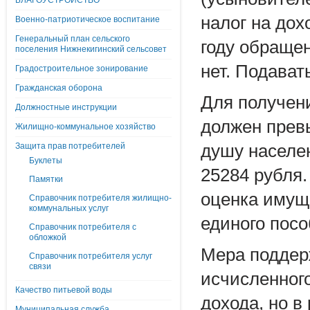
БЛАГОУСТРОЙСТВО
налог на до
Военно-патриотическое воспитание
Генеральный план сельского
году обращен
поселения Нижнекигинский сельсовет
нет. Подават
Градостроительное зонирование
Гражданская оборона
Для получен
Должностные инструкции
должен прев
Жилищно-коммунальное хозяйство
Защита прав потребителей
душу населен
Буклеты
25284 рубля
Памятки
оценка имуще
Справочник потребителя жилищно-
коммунальных услуг
единого посо
Справочник потребителя с
обложкой
Мера поддер
Справочник потребителя услуг
связи
исчисленног
Качество питьевой воды
дохода, но в
Муниципальная служба