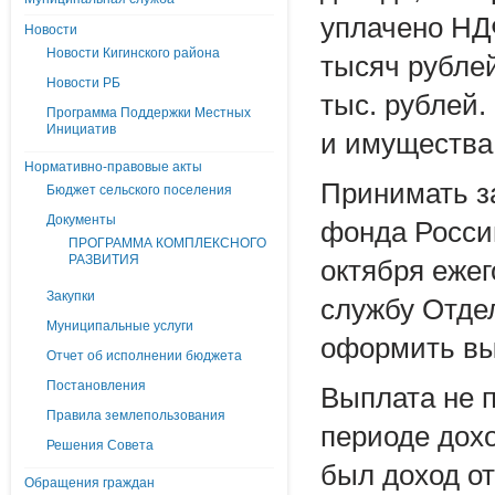
уплачено НДФ
Новости
Новости Кигинского района
тысяч рубле
Новости РБ
тыс. рублей
Программа Поддержки Местных
Инициатив
и имущества 
Нормативно-правовые акты
Принимать з
Бюджет сельского поселения
Документы
фонда России
ПРОГРАММА КОМПЛЕКСНОГО
РАЗВИТИЯ
октября ежег
Закупки
службу Отде
Муниципальные услуги
оформить вып
Отчет об исполнении бюджета
Постановления
Выплата не п
Правила землепользования
периоде дох
Решения Совета
был доход о
Обращения граждан