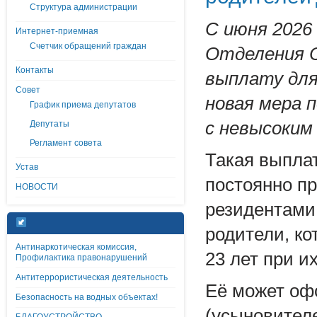
Структура администрации
С июня 2026
Интернет-приемная
Счетчик обращений граждан
Отделения С
Контакты
выплату для
Совет
новая мера 
График приема депутатов
с невысоким
Депутаты
Регламент совета
Такая выпла
Устав
постоянно п
НОВОСТИ
резидентами
родители, ко
Антинаркотическая комиссия,
23 лет при и
Профилактика правонарушений
Антитеррористическая деятельность
Её может оф
Безопасность на водных объектах!
(усыновителе