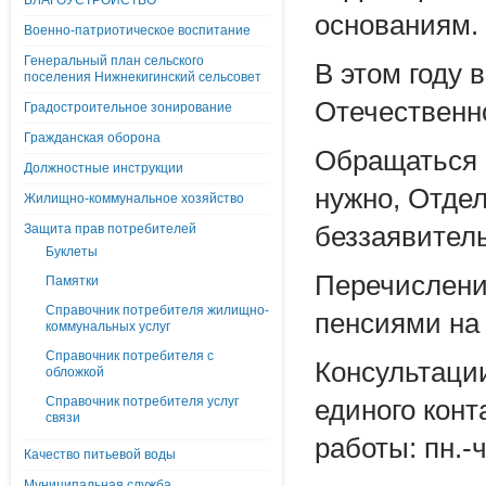
БЛАГОУСТРОЙСТВО
основаниям.
Военно-патриотическое воспитание
Генеральный план сельского
В этом году 
поселения Нижнекигинский сельсовет
Отечественн
Градостроительное зонирование
Гражданская оборона
Обращаться 
Должностные инструкции
нужно, Отде
Жилищно-коммунальное хозяйство
Защита прав потребителей
беззаявител
Буклеты
Перечисление
Памятки
Справочник потребителя жилищно-
пенсиями на 
коммунальных услуг
Справочник потребителя с
Консультаци
обложкой
Справочник потребителя услуг
единого конт
связи
работы: пн.-чт
Качество питьевой воды
Муниципальная служба