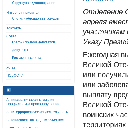
Структура администрации
Отделение С
Интернет-приемная
Счетчик обращений граждан
апреля вмес
Контакты
участникам 
Совет
Указу Прези
График приема депутатов
Депутаты
Ежегодная в
Регламент совета
Великой Оте
Устав
или получили
НОВОСТИ
или заболева
выплату пред
Антинаркотическая комиссия,
Великой Оте
Профилактика правонарушений
Антитеррористическая деятельность
воинских ча
Безопасность на водных объектах!
территориях 