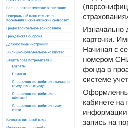
БЛАГОУСТРОЙСТВО
(персонифиц
Военно-патриотическое воспитание
страхования
Генеральный план сельского
поселения Нижнекигинский сельсовет
Изначально 
Градостроительное зонирование
Гражданская оборона
карточки. Им
Должностные инструкции
Начиная с с
Жилищно-коммунальное хозяйство
номером СНИ
Защита прав потребителей
Буклеты
фонда в про
Памятки
системе уче
Справочник потребителя жилищно-
коммунальных услуг
Оформленный
Справочник потребителя с
обложкой
кабинете на 
Справочник потребителя услуг
связи
информации 
Качество питьевой воды
запись на по
Муниципальная служба