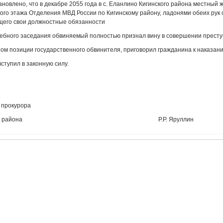
новлено, что в декабре 2055 года в с. Еланлино Кигинского района местный 
ого этажа Отделения МВД России по Кигинскому району, ладонями обеих рук 
его свои должностные обязанности
дебного заседания обвиняемый полностью признал вину в совершении престу
етом позиции государственного обвинителя, приговорил гражданина к наказан
ступил в законную силу.
 прокурора
нского района Р.Р. Яруллин