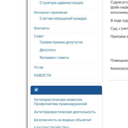
Судом уста
Структура администрации
фойе перв
Интернет-приемная
исполняющ
Счетчик обращений граждан
В ходе су
Контакты
Суд, с уч
Совет
Приговор в
График приема депутатов
Депутаты
Регламент совета
Помощник
Устав
Киги
НОВОСТИ
Антинаркотическая комиссия,
Профилактика правонарушений
Антитеррористическая деятельность
Безопасность на водных объектах!