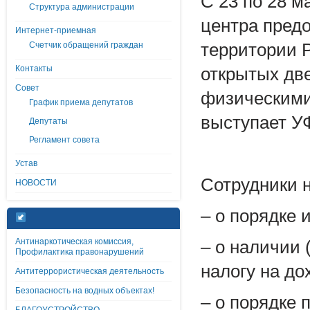
С 23 по 28 м
Структура администрации
центра пред
Интернет-приемная
Счетчик обращений граждан
территории 
Контакты
открытых дв
Совет
физическими
График приема депутатов
выступает У
Депутаты
Регламент совета
Устав
Сотрудники н
НОВОСТИ
– о порядке
Антинаркотическая комиссия,
– о наличии 
Профилактика правонарушений
налогу на д
Антитеррористическая деятельность
Безопасность на водных объектах!
– о порядке 