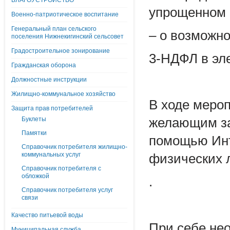
БЛАГОУСТРОЙСТВО
упрощенном 
Военно-патриотическое воспитание
Генеральный план сельского
– о возможн
поселения Нижнекигинский сельсовет
Градостроительное зонирование
3-НДФЛ в эл
Гражданская оборона
Должностные инструкции
Жилищно-коммунальное хозяйство
В ходе меро
Защита прав потребителей
Буклеты
желающим за
Памятки
помощью Инт
Справочник потребителя жилищно-
коммунальных услуг
физических 
Справочник потребителя с
обложкой
.
Справочник потребителя услуг
связи
Качество питьевой воды
При себе не
Муниципальная служба