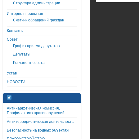
Структура администрации
Интернет-приемная
Счетчик обращений граждан
Контакты
Совет
График приема депутатов
Депутаты
Регламент совета
Устав
НОВОСТИ
Антинаркотическая комиссия,
Профилактика правонарушений
Антитеррористическая деятельность
Безопасность на водных объектах!