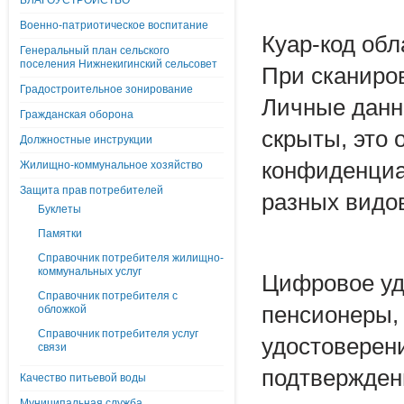
БЛАГОУСТРОЙСТВО
Военно-патриотическое воспитание
Куар-код об
Генеральный план сельского
поселения Нижнекигинский сельсовет
При сканиров
Градостроительное зонирование
Личные данны
Гражданская оборона
скрыты, это
Должностные инструкции
конфиденциал
Жилищно-коммунальное хозяйство
Защита прав потребителей
разных видов
Буклеты
Памятки
Справочник потребителя жилищно-
коммунальных услуг
Цифровое уд
Справочник потребителя с
пенсионеры,
обложкой
Справочник потребителя услуг
удостоверен
связи
подтвержденн
Качество питьевой воды
Муниципальная служба