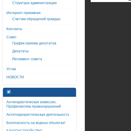
Структура администрации
Интернет-приемная
Счетчик обращений граждан
Контакты
Совет
График приема депутатов
Депутаты
Регламент совета
Устав
НОВОСТИ
Антинаркотическая комиссия,
Профилактика правонарушений
Антитеррористическая деятельность
Безопасность на водных объектах!