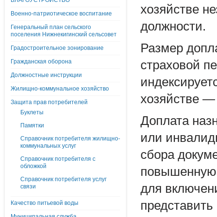
БЛАГОУСТРОЙСТВО
хозяйстве н
Военно-патриотическое воспитание
должности.
Генеральный план сельского
поселения Нижнекигинский сельсовет
Размер допл
Градостроительное зонирование
Гражданская оборона
страховой пе
Должностные инструкции
индексируетс
Жилищно-коммунальное хозяйство
хозяйстве — 
Защита прав потребителей
Буклеты
Доплата наз
Памятки
или инвалид
Справочник потребителя жилищно-
коммунальных услуг
сбора докум
Справочник потребителя с
обложкой
повышенную 
Справочник потребителя услуг
для включен
связи
представить
Качество питьевой воды
Муниципальная служба