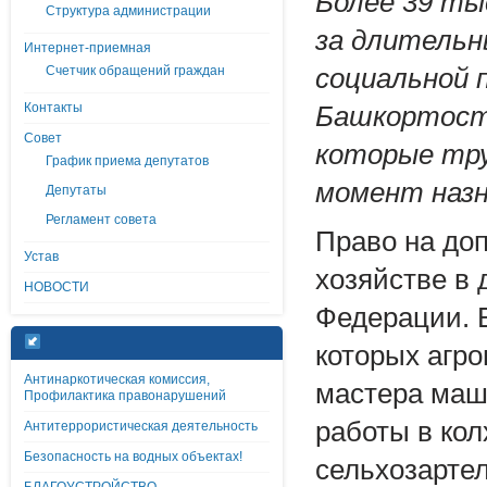
Более 39 ты
Структура администрации
за длительн
Интернет-приемная
Счетчик обращений граждан
социальной 
Контакты
Башкортост
Совет
которые тру
График приема депутатов
момент назн
Депутаты
Регламент совета
Право на доп
Устав
хозяйстве в
НОВОСТИ
Федерации. 
которых агро
Антинаркотическая комиссия,
мастера маш
Профилактика правонарушений
работы в кол
Антитеррористическая деятельность
Безопасность на водных объектах!
сельхозартел