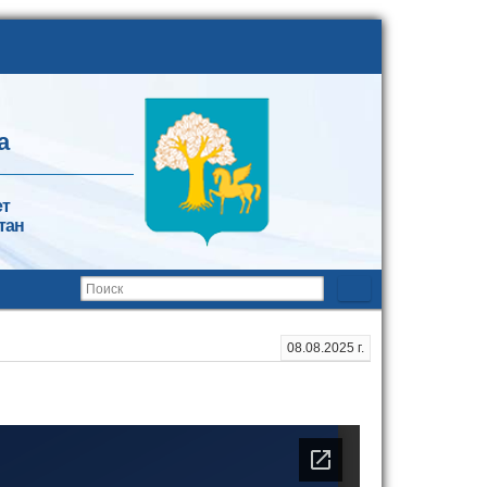
а
ет
тан
08.08.2025 г.