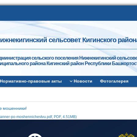
ижнекигинский сельсовет Кигинского район
дминистрация сельского поселения Нижнекигинский сельсов
иципального района Кигинский район Республики Башкортос
Нормативно-правовые акты
Новости
Фотогалерея
е мошенники!
anner-po-moshennichestvu.pdf, PDF, 4.51MB)