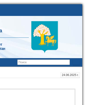
а
ет
тан
24.06.2025 г.