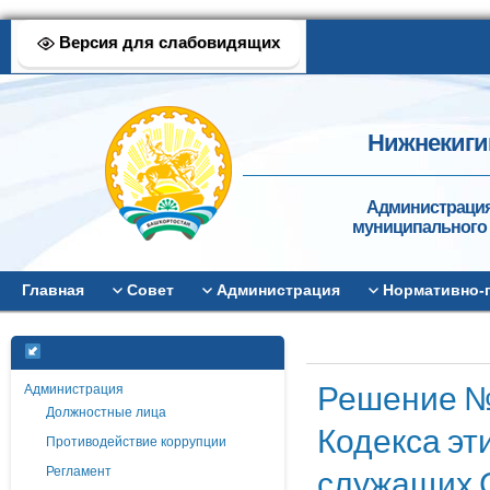
Версия для слабовидящих
Нижнекиги
Администрация
муниципального 
Главная
Совет
Администрация
Нормативно-
Решение №2
Администрация
Должностные лица
Кодекса эт
Противодействие коррупции
служащих С
Регламент