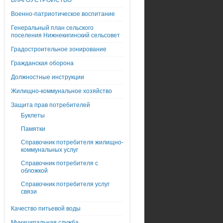
БЛАГОУСТРОЙСТВО
Военно-патриотическое воспитание
Генеральный план сельского
поселения Нижнекигинский сельсовет
Градостроительное зонирование
Гражданская оборона
Должностные инструкции
Жилищно-коммунальное хозяйство
Защита прав потребителей
Буклеты
Памятки
Справочник потребителя жилищно-
коммунальных услуг
Справочник потребителя с
обложкой
Справочник потребителя услуг
связи
Качество питьевой воды
Муниципальная служба