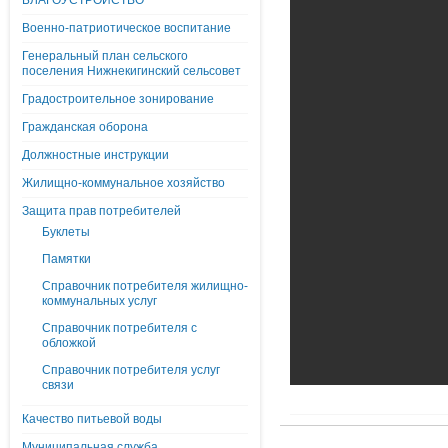
БЛАГОУСТРОЙСТВО
Военно-патриотическое воспитание
Генеральный план сельского
поселения Нижнекигинский сельсовет
Градостроительное зонирование
Гражданская оборона
Должностные инструкции
Жилищно-коммунальное хозяйство
Защита прав потребителей
Буклеты
Памятки
Справочник потребителя жилищно-
коммунальных услуг
Справочник потребителя с
обложкой
Справочник потребителя услуг
связи
Качество питьевой воды
Муниципальная служба