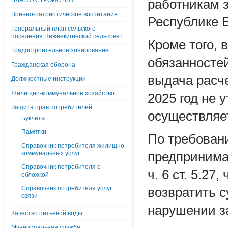
БЛАГОУСТРОЙСТВО
работникам 
Военно-патриотическое воспитание
Республике Б
Генеральный план сельского
поселения Нижнекигинский сельсовет
Кроме того,
Градостроительное зонирование
обязанносте
Гражданская оборона
выдача расче
Должностные инструкции
Жилищно-коммунальное хозяйство
2025 год не 
Защита прав потребителей
осуществляе
Буклеты
Памятки
По требован
Справочник потребителя жилищно-
коммунальных услуг
предпринима
Справочник потребителя с
ч. 6 ст. 5.27
обложкой
Справочник потребителя услуг
возвратить 
связи
нарушении з
Качество питьевой воды
Муниципальная служба