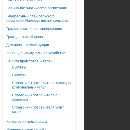
БЛАГОУСТРОЙСТВО
Военно-патриотическое воспитание
Генеральный план сельского
поселения Нижнекигинский сельсовет
Градостроительное зонирование
Гражданская оборона
Должностные инструкции
Жилищно-коммунальное хозяйство
Защита прав потребителей
Буклеты
Памятки
Справочник потребителя жилищно-
коммунальных услуг
Справочник потребителя с
обложкой
Справочник потребителя услуг
связи
Качество питьевой воды
Муниципальная служба